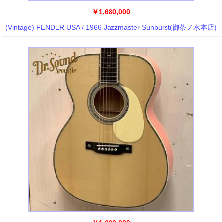
￥1,680,000
(Vintage) FENDER USA / 1966 Jazzmaster Sunburst(御茶ノ水本店)