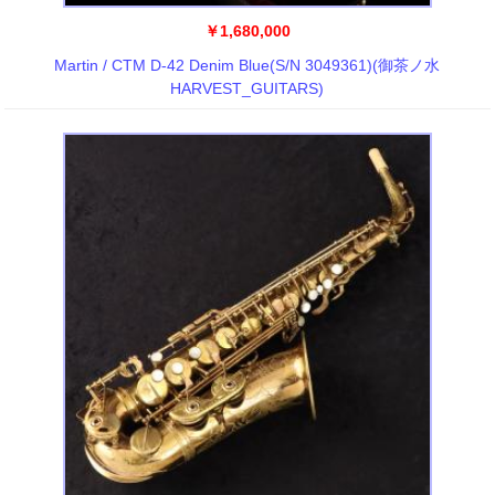
￥1,680,000
Martin / CTM D-42 Denim Blue(S/N 3049361)(御茶ノ水
HARVEST_GUITARS)