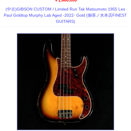
(中古)GIBSON CUSTOM / Limited Run Tak Matsumoto 1955 Les
Paul Goldtop Murphy Lab Aged -2022- Gold (御茶ノ水本店FINEST
GUITARS)