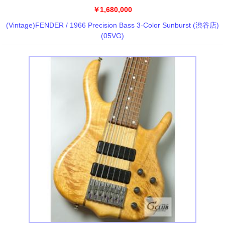
￥1,680,000
(Vintage)FENDER / 1966 Precision Bass 3-Color Sunburst (渋谷店)
(05VG)