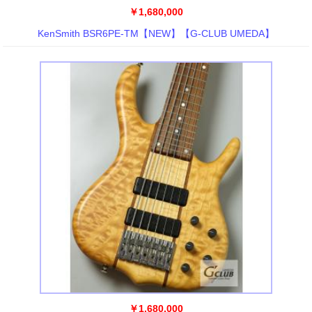
￥1,680,000
KenSmith BSR6PE-TM【NEW】【G-CLUB UMEDA】
￥1,680,000