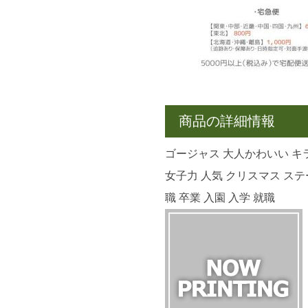
商品の詳細情報
ゴージャス 大人かわいい キ
女子力 人気 クリスマス ステ
職 卒業 入園 入学 就職