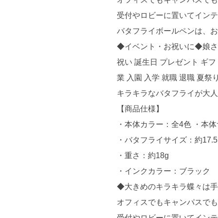
受付やロビーに置いてインテ
バタフライボールペンは、
◆イベント・お祝いに◆娘さん
祝い 誕生日 プレゼント ギフ
業 入園 入学 就職 退職 夏祭
キラキラなバタフライが大
【商品仕様】
・本体カラー：全4色 ・本体
・バタフライサイズ：約17.5
・重さ：約18g
・インクカラー：ブラック
◆大きめのキラキラ蝶々は手
オフィスでもキャンパスで
受付やロビーに置いてインテ