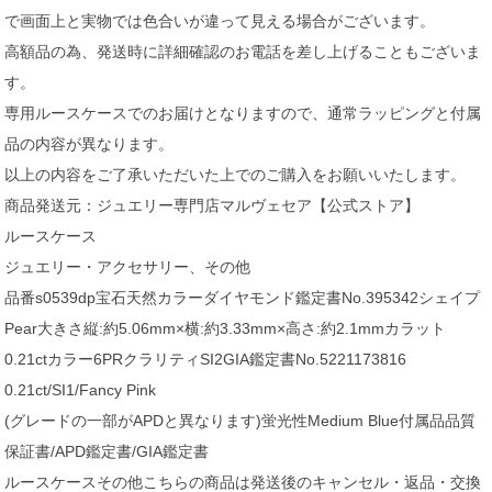
で画面上と実物では色合いが違って見える場合がございます。
高額品の為、発送時に詳細確認のお電話を差し上げることもございま
す。
専用ルースケースでのお届けとなりますので、通常ラッピングと付属
品の内容が異なります。
以上の内容をご了承いただいた上でのご購入をお願いいたします。
商品発送元：ジュエリー専門店マルヴェセア【公式ストア】
ルースケース
ジュエリー・アクセサリー、その他
品番s0539dp宝石天然カラーダイヤモンド鑑定書No.395342シェイプ
Pear大きさ縦:約5.06mm×横:約3.33mm×高さ:約2.1mmカラット
0.21ctカラー6PRクラリティSI2GIA鑑定書No.5221173816
0.21ct/SI1/Fancy Pink
(グレードの一部がAPDと異なります)蛍光性Medium Blue付属品品質
保証書/APD鑑定書/GIA鑑定書
ルースケースその他こちらの商品は発送後のキャンセル・返品・交換