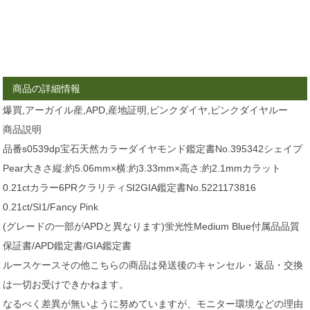
商品の詳細情報
爆買,アーガイル産,APD,産地証明,ピンクダイヤ,ピンクダイヤルー
商品説明
品番s0539dp宝石天然カラーダイヤモンド鑑定書No.395342シェイプ
Pear大きさ縦:約5.06mm×横:約3.33mm×高さ:約2.1mmカラット
0.21ctカラー6PRクラリティSI2GIA鑑定書No.5221173816
0.21ct/SI1/Fancy Pink
(グレードの一部がAPDと異なります)蛍光性Medium Blue付属品品質
保証書/APD鑑定書/GIA鑑定書
ルースケースその他こちらの商品は発送後のキャンセル・返品・交換
は一切お受けできかねます。
なるべく差異が無いように努めていますが、モニター環境などの理由