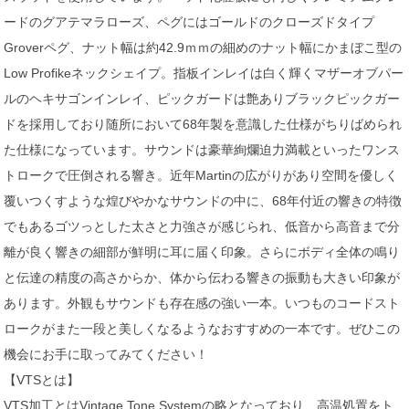
ードのグアテマラローズ、ペグにはゴールドのクローズドタイプ
Groverペグ、ナット幅は約42.9ｍｍの細めのナット幅にかまぼこ型の
Low Profikeネックシェイプ。指板インレイは白く輝くマザーオブパー
ルのヘキサゴンインレイ、ピックガードは艶ありブラックピックガー
ドを採用しており随所において68年製を意識した仕様がちりばめられ
た仕様になっています。サウンドは豪華絢爛迫力満載といったワンス
トロークで圧倒される響き。近年Martinの広がりがあり空間を優しく
覆いつくすような煌びやかなサウンドの中に、68年付近の響きの特徴
でもあるゴツっとした太さと力強さが感じられ、低音から高音まで分
離が良く響きの細部が鮮明に耳に届く印象。さらにボディ全体の鳴り
と伝達の精度の高さからか、体から伝わる響きの振動も大きい印象が
あります。外観もサウンドも存在感の強い一本。いつものコードスト
ロークがまた一段と美しくなるようなおすすめの一本です。ぜひこの
機会にお手に取ってみてください！
【VTSとは】
VTS加工とはVintage Tone Systemの略となっており、高温処置をト