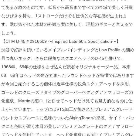
であるが故のものです。低音から高音まですべての帯域で美しく荘厳
なひびきを持ち、1ストロークだけでも圧倒的な存在感が生まれま
す。選び抜かれた木材の外観も実に美しく、理想のギターと言えるで
しょう。
【CTM D-45＃2916609 〜Inspired Late 60's Specification〜】
渋谷で好評を頂いているメイプルバインディングとLow Profile の細め
且つ丸いネック、さらに鋭角なスクエアヘッドのD-45と併せて、
1968年、69年の仕様をまぜ込んだ渋谷オリジナルオーダー品。本来
68、69年はヘッドの角が丸まったラウンドヘッドが特徴ではあります
が今回ご紹介するこの個体は近年仕様の鋭角スクエアヘッドを採用。
ゴールドのクローズドタイプのグローバーペグとグアテマラローズの
化粧板、Martinの縦ロゴと併せてヘッドだけ見ても魅力的なものに仕
上がっています。トップにはVTS加工が施されたプレミアムグレード
のシトカスプルースに色味のついたAigingTonerの塗装、サイド・バッ
クにも色味が濃く木目の美しいプレミアムグレードのグアテマラロー
ズウッドを使用しています。ヘッド化粧板にも同じくプレミアムグレ