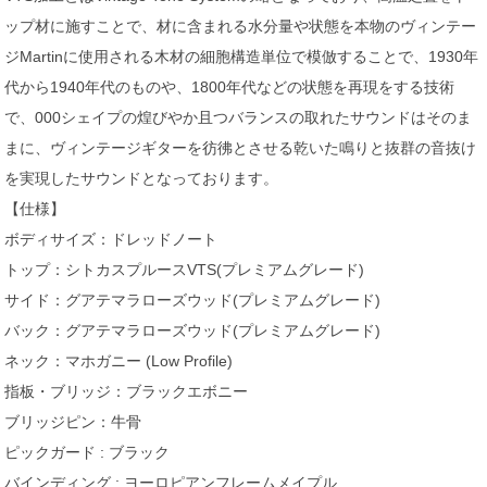
ップ材に施すことで、材に含まれる水分量や状態を本物のヴィンテー
ジMartinに使用される木材の細胞構造単位で模倣することで、1930年
代から1940年代のものや、1800年代などの状態を再現をする技術
で、000シェイプの煌びやか且つバランスの取れたサウンドはそのま
まに、ヴィンテージギターを彷彿とさせる乾いた鳴りと抜群の音抜け
を実現したサウンドとなっております。
【仕様】
ボディサイズ：ドレッドノート
トップ：シトカスプルースVTS(プレミアムグレード)
サイド：グアテマラローズウッド(プレミアムグレード)
バック：グアテマラローズウッド(プレミアムグレード)
ネック：マホガニー (Low Profile)
指板・ブリッジ：ブラックエボニー
ブリッジピン：牛骨
ピックガード : ブラック
バインディング : ヨーロピアンフレームメイプル