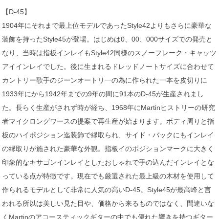
【D-45】
1904年にそれまで最上位モデルであったStyle42よりもさらに豪華な
装飾を持ったStyle45が登場。はじめは0、00、000サイズでの発売と
なり、当時は指板インレイもStyle42同様のスノーフレーク・キャッツ
アイインレイでした。後に生まれるドレッドノートサイズに合わせて
カントリー歌手のジーンオートリ―の為に作られた一本を皮切りに
1933年にから1942年までの9年の間に91本のD-45が生産されまし
た。長らく生産がされず時が経ち、1968年にMartinヒストリーの研究
者マイクロングワースの提案で再生産が始まります。ボディ周りと指
板のハイポジション迄装飾で縁取られ、サイド・バックにもインレイ
の縁取りが施された豪華な外観。指板イのポジションマークに大きく
印象的なキサゴンインレイとしたおしゃれで手の込んだインレイとな
っている点が特徴です。現在でも厳選された最上級の木材を使用して
作られるモデルとして非常に人気の高いD-45。Style45が最高峰と言
われる所以は美しい見た目や、価格から来るものではなく、間違いな
くMartinのアコースティックギターの中でも優れた響きを持つギター