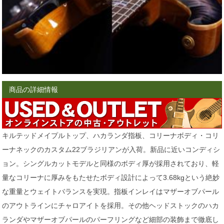
商品の詳細情報
キルテッドメイプルトップ、ハカランダ指板、コリーナボディ・コリ
ーナネックのカスタム22ブラジリアンが入荷。新品に近いコンディシ
ョン。シングルカットモデルと同様のボディ厚が採用されており、軽
量なコリーナに厚みをもたせたボディ設計によって3.68kgという絶妙
な重量とウェイトバランスを実現。指板インレイはマザーオブパール
のアウトラインにチャロアイトを採用。その他ヘッドストックのハカ
ランダやマザーオブパールのパーフリングなど細部の装飾まで徹底し