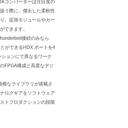
D/DAコンバーターは注目度の
を扱う際に、傑出した柔軟性
おり、拡張モジュールやカー
とができます。
underbolt接続のみなら
ことができるHDX ポートを4
ーションにて異なるワーク
のFPGA構成と高度なデジ
能な大規模なライブラリが搭載さ
アナログギアをソフトウェア
ポストプロダクションの段階