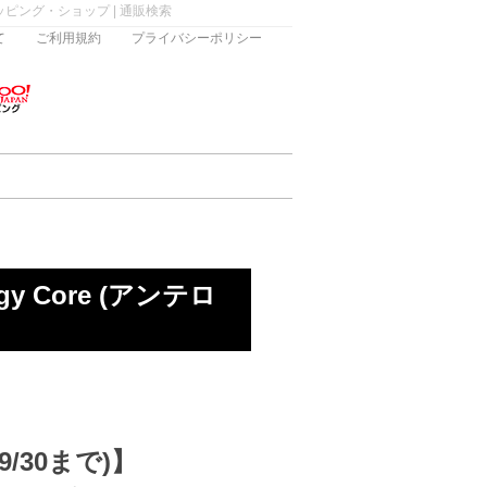
 ショッピング・ショップ | 通販検索
て
ご利用規約
プライバシーポリシー
rgy Core (アンテロ
9/30まで)】