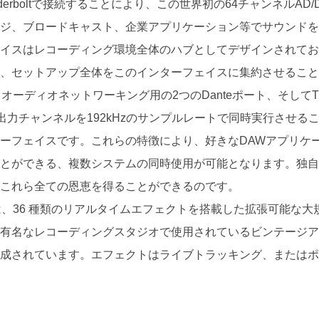
hunderboltで接続することにより、この世界初の64チャンネルA
ージ、ブロードキャスト、企業アプリケーション等でサウンド
ェイスはレコーディング環境全体のハブとしてデザインされて
し、セットアップ全体をこのインターフェイスに集約させるこ
Core は、オーディオネットワーキング用の2つのDanteポート、そしてTh
もの入出力チャンネルを192kHzのサンプルレートで同時実行させる
ーフェイスです。これらの特徴により、好きなDAWアプリケ
とができる、複数システムの同時使用が可能となります。独自
、これら全ての恩恵を得ることができるのです。
y Core には、36 種類のリアルタイムエフェクトを搭載した拡張可
に有名なレコーディングスタジオで使用されているビンテージ
構成されています。エフェクトはライブトラッキング、または
。